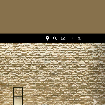
EN
繁
下
一
个