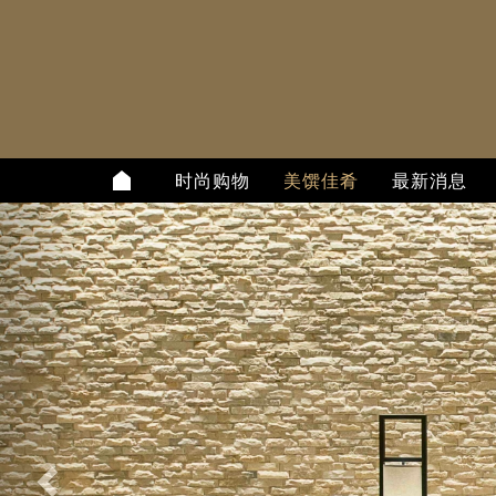
时尚购物
美馔佳肴
最新消息
上
一
个