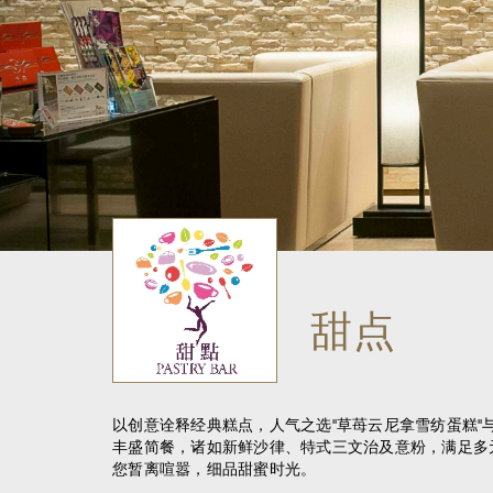
甜点
以创意诠释经典糕点，人气之选"草苺云尼拿雪纺蛋糕"
丰盛简餐，诸如新鲜沙律、特式三文治及意粉，满足多
您暂离喧嚣，细品甜蜜时光。