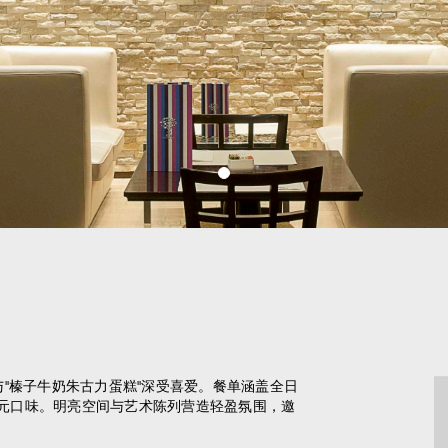
与"榛子牛奶朱古力蛋糕"深受喜爱。餐单涵盖全日
元口味。明亮空间与艺术陈列营造轻盈氛围，邀