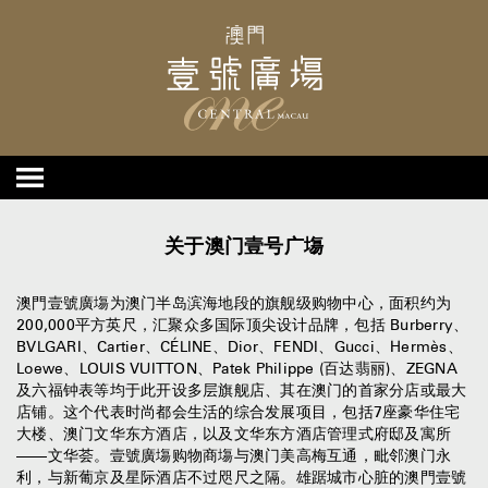
关于澳门壹号广塲
澳門壹號廣塲为澳门半岛滨海地段的旗舰级购物中心，面积约为
200,000平方英尺，汇聚众多国际顶尖设计品牌，包括 Burberry、
BVLGARI、Cartier、CÉLINE、Dior、FENDI、Gucci、Hermès、
Loewe、LOUIS VUITTON、Patek Philippe (百达翡丽)、ZEGNA
及六福钟表等均于此开设多层旗舰店、其在澳门的首家分店或最大
店铺。这个代表时尚都会生活的综合发展项目，包括7座豪华住宅
大楼、澳门文华东方酒店，以及文华东方酒店管理式府邸及寓所
——文华荟。壹號廣塲购物商塲与澳门美高梅互通，毗邻澳门永
利，与新葡京及星际酒店不过咫尺之隔。雄踞城市心脏的澳門壹號