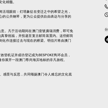
文化精髓。
将活现眼前：灯塔象征在变迁之中的希望之光，
心的公共钢琴，更为公众提供自由表达与分享的
传情达意。凡于活动期间在澳门壹號廣塲消费，即可免
挚爱的真挚祝福，并投递至复古邮筒装置内。这些邮筒
则化作连接过去与现在的桥梁。明信片将由澳门
效登机证并成功登记成为BESPOKE雋环会员，
诚邀你展开一段澳门尊尚海滨地标的非凡旅程。
你驻足、感受与反思，共同颂扬澳门令人难忘的文化底