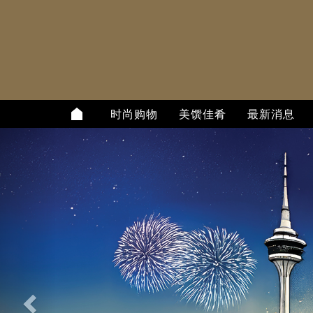
时尚购物
美馔佳肴
最新消息
上
一
个