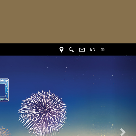
EN
繁
下
一
个