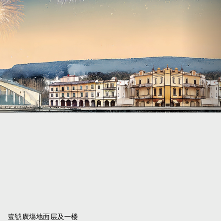
壹號廣塲地面层及一楼