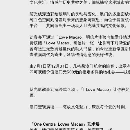
文化交汇、情感与历史共鸣之美，细腻捕捉这座城市的
随光线穿透彩绘玻璃时的灵动与变化，澳门的多重面貌
纯白色空间则引发对未来的想象与沉思；而位于装置核
平台——共同编织出一场动人且充满共鸣的文化颂歌。
访客亦可通过「Love Macao」明信片体验向挚爱
费获赠「Love Macao」明信片一张，让你写下对
曾寄送过无数跨越世代的动人书信，如今经重新修复后
壹號廣塲代为寄出，延续传情达意的美好传统。
由7月1日至12月31日，凡搭乘澳门航空的旅客，出示有
即可获赠价值澳门元500元的指定条件购物礼券——
从光影叙事到沉浸式互动，「I Love Macao」让
蕴。
澳门壹號廣塲——绽放文化魅力，庆祝每个爱的时刻。
「One Central Loves Macao」艺术展
地点：澳门壹號廣塲海滨长廊、地面层及一楼