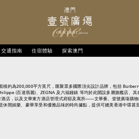
交通指南
住宿體驗
探索澳門
0,000平方英尺，匯聚眾多國際頂尖設計品牌，包括 Burberry、BVLGAR
N、Patek Philippe (百達翡麗)、ZEGNA 及六福鐘錶 等均於此開設
方酒店，以及文華東方酒店管理式府邸及寓所——文華薈。壹號廣塲購物
是休閒娛樂、豪華享受和優雅品味的時尚據點，提供可媲美香港中環甚