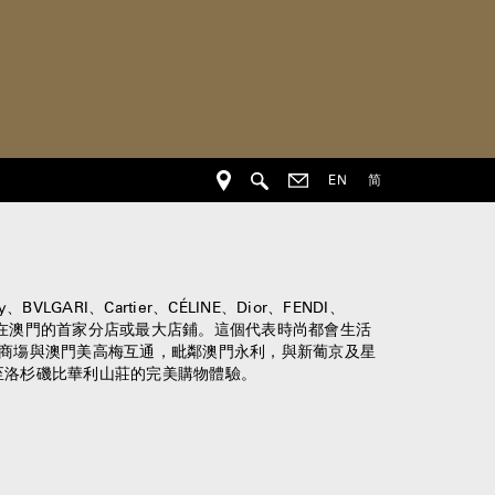
EN
简
I、Cartier、CÉLINE、Dior、FENDI、
多層旗艦店、其在澳門的首家分店或最大店鋪。這個代表時尚都會生活
商塲與澳門美高梅互通，毗鄰澳門永利，與新葡京及星
至洛杉磯比華利山莊的完美購物體驗。