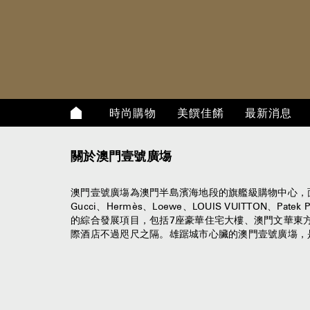
時尚購物
美饌佳餚
最新消息
關於澳門壹號廣塲
澳門壹號廣塲為澳門半島濱海地段的旗艦級購物中心，面積約為20
Gucci、Hermès、Loewe、LOUIS VUITTO
的綜合發展項目，包括7座豪華住宅大樓、澳門文華東
際酒店不過咫尺之隔。雄踞城市心臟的澳門壹號廣塲，