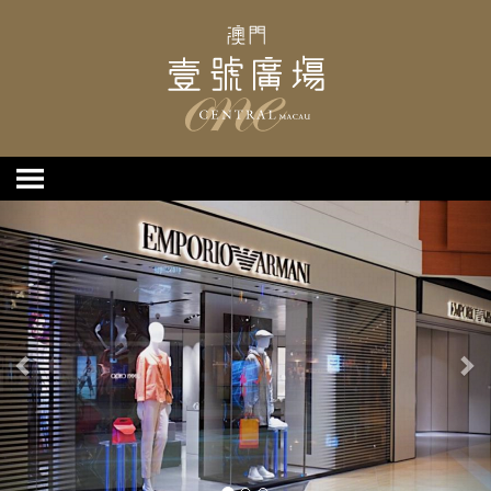
上
下
一
一
个
个