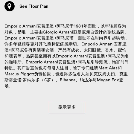
See Floor Plan
Emporio Armani安普里澳•阿马尼于1981年面世，以年轻顾客为
对象，是唯一主要由Giorgio Armani亞曼尼亲自设计的副线品牌。
Emporio Armani安普里澳•阿马尼甫一面世即在时尚界引起哄动，
许多年轻顾客更对其飞鹰标记倍感亲切。Emporio Armani安普里
澳•阿马尼备有男装和女装，产品有成衣、太阳眼镜、香水、配饰
和腕表等，品牌甚至拥有以Emporio Armani安普里澳•阿马尼为名
的咖啡厅。Emporio Armani安普里澳•阿马尼引导潮流，饱富时尚
特质。其广告宣传也每每引人注目，除了专门延请Mert Alas和
Marcus Piggott负责拍摄，也邀得多位名人如贝克汉姆夫妇、克里
斯蒂亚诺·罗纳尔多（C罗）、Rihanna、纳达尔与Megan Fox登
场。
显示更多