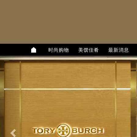
时尚购物
美馔佳肴
最新消息
上
一
个