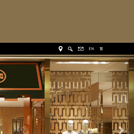
EN
繁
下
一
个