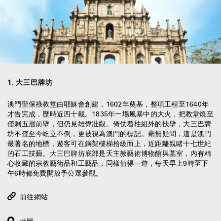
1
.
大三巴牌坊
澳門聖保祿教堂由耶穌會創建，1602年奠基，整項工程至1640年
才告完成，歷時近四十載。1835年一場風暴中的大火，把教堂燒至
僅剩五層前壁，但仍見雄偉壯觀。倚仗着柱組外的扶壁，大三巴牌
坊不僅至今屹立不倒，更被視為澳門的標記。毫無疑問，這是澳門
最著名的地標，遊客可在鋼架樓梯拾級而上，近距離親睹十七世紀
的石工技藝。大三巴牌坊底部是天主教藝術博物館與墓室，內有精
心收藏的宗教藝術品和工藝品，同樣值得一遊，每天早上9時至下
午6時都免費開放予公眾參觀。
前往網站