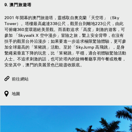
9
.
澳門旅遊塔
2001 年開幕的澳門旅遊塔，靈感取自奧克蘭「天空塔」（Sky
Tower）。塔樓最高處達338公尺，觀景台則離地223公尺，由此
可俯瞰360度環迴絕美景觀。而喜歡追求「高度」刺激的遊客，可
參加 「Skywalk X 空中漫步」冒險之旅，繫上安全背帶，在沒有
扶手的觀景台外沿漫步；如果要進一步追求極限驚險體驗，更可參
加全球最高的「笨豬跳」活動。至於「SkyJump 高飛跳」，是身
繫繩索垂直下降的玩意，比「笨豬跳」平穩，適合初體驗驚險活動
人士。不追求刺激的話，也可於塔內的旋轉餐廳享用午餐或晩餐，
安坐其中，澳門的美麗景色已能盡收眼底。
前往網站
地圖