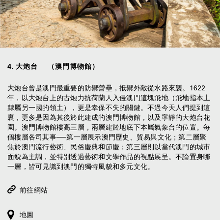
4
.
大炮台 （澳門博物館）
大炮台曾是澳門最重要的防禦營壘，抵禦外敵從水路來襲。1622
年，以大炮台上的古炮力抗荷蘭人入侵澳門這塊飛地（飛地指本土
隸屬另一國的領土），更是幸保不失的關鍵。不過今天人們提到這
裏，更多是因為其後於此建成的澳門博物館，以及寧靜的大炮台花
園。澳門博物館樓高三層，兩層建於地底下本屬氣象台的位置。每
個樓層各司其事──第一層展示澳門歷史、貿易與文化；第二層聚
焦於澳門流行藝術、民俗慶典和節慶；第三層則以當代澳門的城市
面貌為主調，並特別透過藝術和文學作品的視點展呈。不論置身哪
一層，皆可見識到澳門的獨特風貌和多元文化。
前往網站
地圖