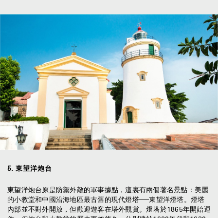
5
.
東望洋炮台
東望洋炮台原是防禦外敵的軍事據點，這裏有兩個著名景點：美麗
的小教堂和中國沿海地區最古舊的現代燈塔──東望洋燈塔。燈塔
內部並不對外開放，但歡迎遊客在塔外觀賞。燈塔於1865年開始運