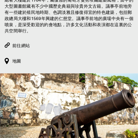
大型圖書館藏有不少中國歷史典籍與珍貴外文古籍。議事亭前地旁
有一些建於殖民地時期、色調淡雅且修復得宜的特色建築，包括郵
政總局大樓和1569年興建的仁慈堂。議事亭前地的廣場中央有一個
噴泉，是深受歡迎的約會地點，許多文化活動和表演都在這裏的公
共空間舉行。
前往網站
地圖