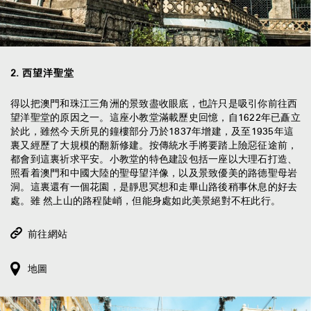
2
.
西望洋聖堂
得以把澳門和珠江三角洲的景致盡收眼底，也許只是吸引你前往西
望洋聖堂的原因之一。這座小教堂滿載歷史回憶，自1622年已矗立
於此，雖然今天所見的鐘樓部分乃於1837年增建，及至1935年這
裏又經歷了大規模的翻新修建。按傳統水手將要踏上險惡征途前，
都會到這裏祈求平安。小教堂的特色建設包括一座以大理石打造、
照看着澳門和中國大陸的聖母望洋像，以及景致優美的路德聖母岩
洞。這裏還有一個花園，是靜思冥想和走畢山路後稍事休息的好去
處。雖 然上山的路程陡峭，但能身處如此美景絕對不枉此行。
前往網站
地圖