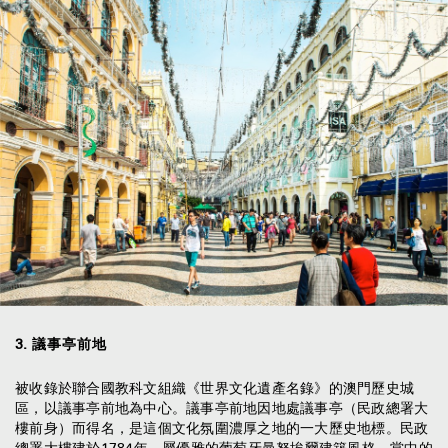
3
.
議事亭前地
被收錄於聯合國教科文組織《世界文化遺產名錄》的澳門歷史城
區，以議事亭前地為中心。議事亭前地因地處議事亭（民政總署大
樓前身）而得名，是這個文化氛圍濃厚之地的一大歷史地標。民政
總署大樓建於1784年，屬優雅的葡萄牙曼努埃爾建築風格，當中的