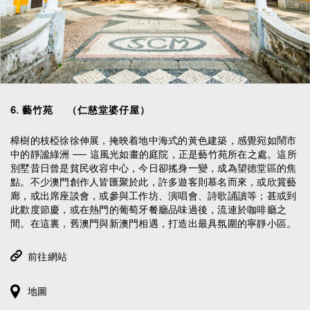
6
.
藝竹苑 （仁慈堂婆仔屋）
樟樹的枝椏徐徐伸展，掩映着地中海式的黃色建築，感覺宛如鬧市
中的靜謐綠洲 ── 這風光如畫的庭院，正是藝竹苑所在之處。這所
別墅昔日曾是貧民收容中心，今日卻搖身一變，成為望德堂區的焦
點。不少澳門創作人皆匯聚於此，許多遊客則慕名而來，或欣賞藝
廊，或出席座談會，或參與工作坊、演唱會、詩歌誦讀等；甚或到
此歡度節慶，或在熱門的葡萄牙餐廳品味過後，流連於咖啡廳之
間。在這裏，舊澳門與新澳門相遇，打造出最具氛圍的寧靜小區。
前往網站
地圖