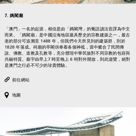
7
.
媽閣廟
「澳門」一名的起源，相信是由「媽閣灣」的葡語讀法音譯為中文
而來。「媽閣廟」是中國沿海地區最具歷史的宗教建築之一，最古
老的部分可追溯至 1488 年，但我們今天所見到的建築群，則於
1828 年落成。祠廟的亭閣供奉着各個神祗，當中糅合了民間傳
說、佛教、道教及孔教等，充分體現中華民族對不同宗教的包容與
共融特質。廟宇由早上7 時至晚上 6 時對外開放，到此遊覽，絕對
是澳門之行必不可少的珍貴體驗。
前往網站
地圖