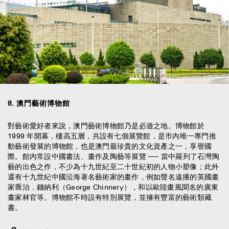
8
.
澳門藝術博物館
對藝術愛好者來說，澳門藝術博物館乃是必遊之地。博物館於
1999 年開幕，樓高五層，共設有七個展覽館，是市內唯一專門推
動藝術發展的博物館，也是澳門最珍貴的文化資產之一，享譽國
際。館內常設中國書法、畫作及陶藝等展覽 ── 當中羅列了石灣陶
藝的出色之作，不少為十九世紀至二十世紀初的人物小塑像；此外
還有十九世紀中國沿海著名藝術家的畫作，例如聲名遠播的英國畫
家喬治．錢納利（George Chinnery），和以歐陸畫風聞名的廣東
畫家林官等。博物館不時設有特別展覽，並擁有豐富的藝術類藏
書。