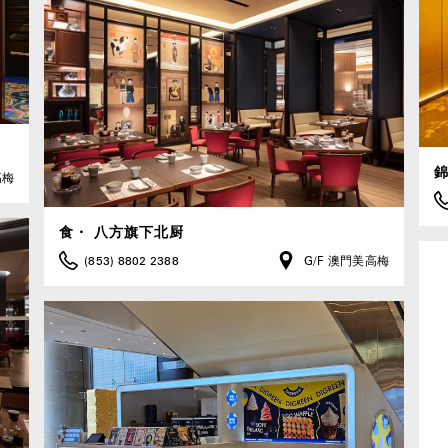
高梅
食・ 八方旗下北厨
(853) 8802 2388
G/F 澳門美高梅