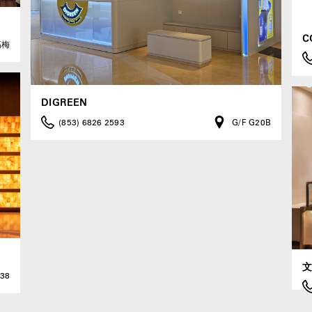
C
高梅
DIGREEN
(853) 6826 2593
G/F G20B
238