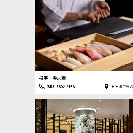
盛事 ‧ 寿志團
(853) 8802 2466
G/F 澳門美