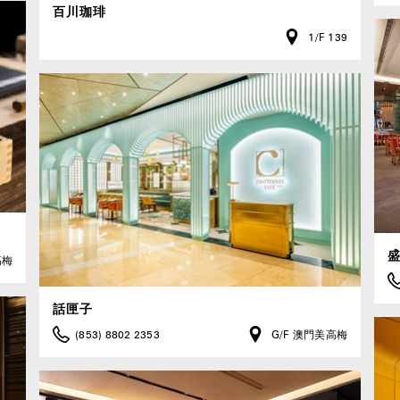
百川珈琲
1/F 139
高梅
話匣子
(853) 8802 2353
G/F 澳門美高梅