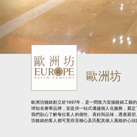
歐洲坊
歐洲坊鐘錶創立於1997年，是一間致力宣揚鐘錶工藝
球知名奢華品牌，並提供一站式優越個人化服務，奠定
我們貼心了解每位客人的個性、喜好與品味，透過親切
坊鐘錶的客人都可覓得至稱心及匹配其個人風格的心頭