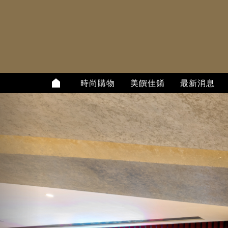
時尚購物
美饌佳餚
最新消息
上
一
個