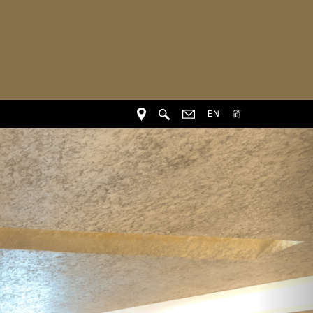
EN
简
下
一
個