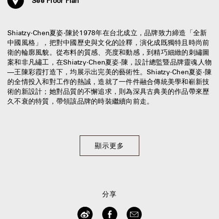
See Floor Plan
Shiatzy‧Chen夏姿‧陳於1978年在台北成立，品牌致力締造「全新
中國風格」，把對中國歷史與文化的詮釋，演化成既獨特且時尚前
衛的輪廓風貌。從布料的質感、亮度和動感，到精巧細緻的刺繡圖
案和非凡繡工，在Shiatzy‧Chen夏姿‧陳，設計總監暨品牌靈魂人物
—王陳彩霞打造下，均展示出完美的藝術性。Shiatzy‧Chen夏姿‧陳
的全情投入和對工作的熱誠，造就了一件件融合傳統美學和嶄新技
術的新設計；她對品質的不懈追求，則為深具古典美的作品帶來歷
久不衰的特質，帶領該品牌的時裝繼續向前走。
顯示更多
分享