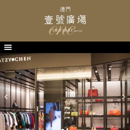
上
下
一
一
個
個