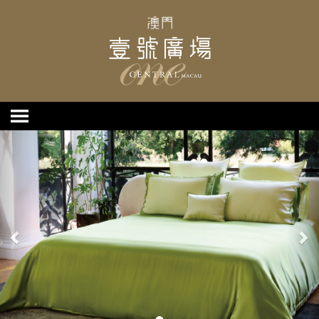
上
下
一
一
個
個