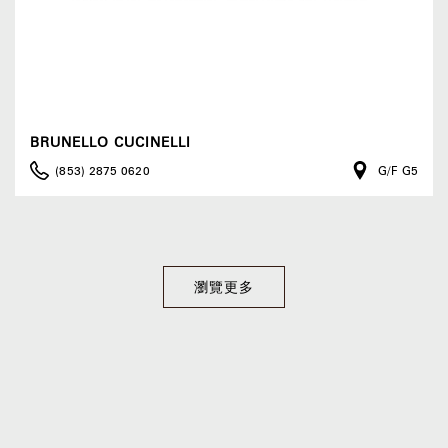
BRUNELLO CUCINELLI
(853) 2875 0620
G/F G5
瀏覽更多